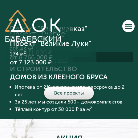
Проект "Владикавказ"
Проект "Туапсе"
Проект "Анапа"
2
101.4 м
Проект "Великие Луки"
2
132 м
от 4 217 000 ₽
2
208.43 м
от 6 411 000 ₽
2
174 м
от 8 766 000 ₽
ПРОИЗВОДСТВО
от 7 123 000 ₽
И СТРОИТЕЛЬСТВО
ДОМОВ ИЗ КЛЕЕНОГО БРУСА
Ипотека от 2%, эскроу-счета, рассрочка до 2
Все проекты
лет
За 25 лет мы создали 500+ домокомплектов
2
Тёплый контур от 38 000 ₽ за м
Смотреть Проект "Можайск" →